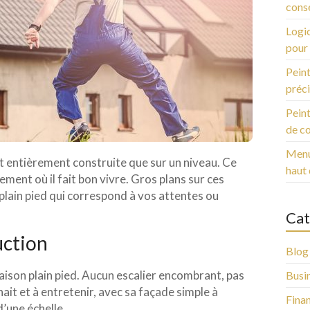
conse
Logic
pour 
Peint
préci
Peint
de c
Menui
st entièrement construite que sur un niveau. Ce
haut
gement où il fait bon vivre. Gros plans sur ces
plain pied qui correspond à vos attentes ou
Cat
uction
Blog
aison plain pied. Aucun escalier encombrant, pas
Busi
ait et à entretenir, avec sa façade simple à
Fina
d’une échelle.