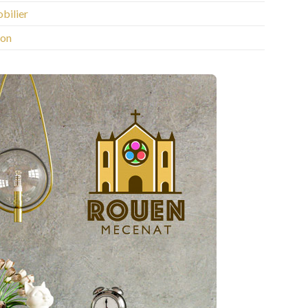
bilier
on