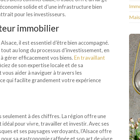
Immo
e économie solide et d’une infrastructure bien
trait pour les investisseurs.
Mais
eur immobilier
 Alsace, il est essentiel d’être bien accompagné.
tout au long du processus d’investissement, en
t à gérer efficacement vos biens.
En travaillant
iciez de son expertise locale et de sa
 vous aider à naviguer à travers les
ce qui facilite grandement votre expérience
s seulement à des chiffres. La région offre une
 idéal pour vivre, travailler et investir. Avec ses
esques et ses paysages verdoyants, l’Alsace offre
e pour sa gastronomie raffinée et son art de vivre.