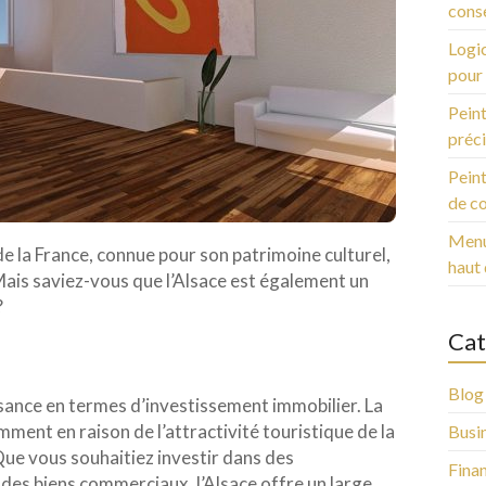
conse
Logic
pour 
Peint
préci
Peint
de c
Menui
de la France, connue pour son patrimoine culturel,
haut
Mais saviez-vous que l’Alsace est également un
?
Cat
Blog
sance en termes d’investissement immobilier. La
nt en raison de l’attractivité touristique de la
Busi
ue vous souhaitiez investir dans des
Fina
 des biens commerciaux, l’Alsace offre un large