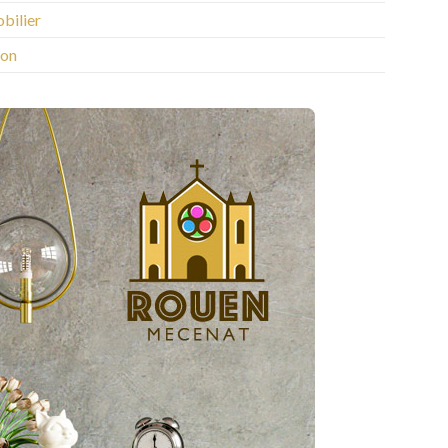
bilier
on