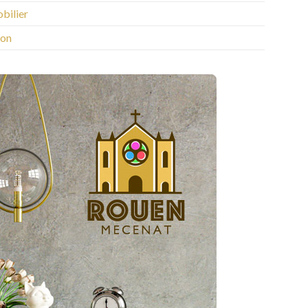
bilier
on