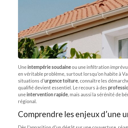
Une
intempérie soudaine
ou une infiltration imprév
en véritable problème, surtout lorsqu’on habite à Va
situations d’
urgence toiture
, connaître les démarche
qualifié devient essentiel. Le recours à des
professio
une
intervention rapide
, mais aussi la sérénité de b
régional.
Comprendre les enjeux d’une u
Dès l’apparition d’un dégât sur une couverture, ré