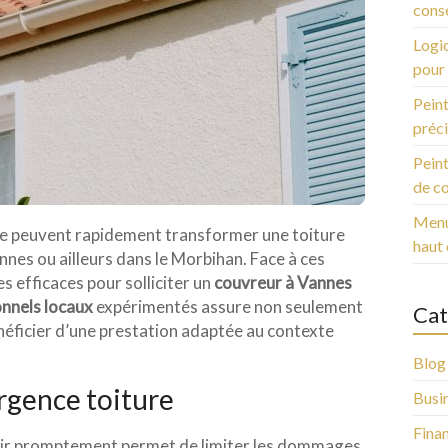
conse
Logic
pour 
Peint
préci
Peint
de c
Menui
ue peuvent rapidement transformer une toiture
haut
nnes ou ailleurs dans le Morbihan. Face à ces
s efficaces pour solliciter un
couvreur à Vannes
nnels locaux
expérimentés assure non seulement
Cat
énéficier d’une prestation adaptée au contexte
Blog
rgence toiture
Busi
Fina
agir promptement permet de limiter les dommages