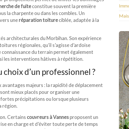
Immo
herche de fuite
constitue souvent la première
us la charpente ou dans les combles. Un
Mais
 vers une
réparation toiture
ciblée, adaptée à la
ités architecturales du Morbihan. Son expérience
toitures régionales, qu’il s’agisse d’ardoise
ne connaissance du terrain permet également
si les interventions hâtives à répétition.
du choix d’un professionnel ?
 avantages majeurs : la rapidité de déplacement
s sont mieux placés pour organiser une
ortes précipitations ou lorsque plusieurs
 région.
tion. Certains
couvreurs à Vannes
proposent un
prise en charge et d’éviter toute perte de temps