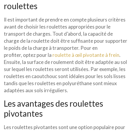
roulettes
Il est important de prendre en compte plusieurs critères
avant de choisir les roulettes appropriées pour le
transport de charges. Tout d’abord, la capacité de
charge de la roulette doit être suffisante pour supporter
le poids de la charge à transporter. Pour en
profiter, optez pour la
roulette à œil pivotante à frein
.
Ensuite, la surface de roulement doit être adaptée au sol
sur lequel les roulettes seront utilisées. Par exemple, les
roulettes en caoutchouc sont idéales pour les sols lisses
tandis que les roulettes en polyuréthane sont mieux
adaptées aux sols irréguliers.
Les avantages des roulettes
pivotantes
Les roulettes pivotantes sont une option populaire pour