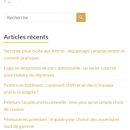
?
→
Articles récents
Serrurier pour boîte aux lettres : dépannage, remplacement et
conseils pratiques
Logiciel de gestion de parc automobile : un levier concret
pour réduire les dépenses
Peintre en bâtiment : comment chiffrer un devis travaux
précis et adapté ?
Peinture façade professionnelle : bien plus qu’un simple choix
de couleur
Menuiseries premium : le guide pour choisir des ouvertures
haut de gamme