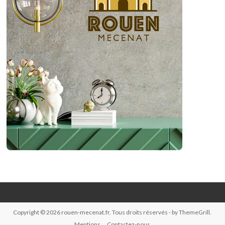
Copyright © 2026
rouen-mecenat.fr
. Tous droits réservés - by ThemeGrill.
Mentions
Contactez-nous