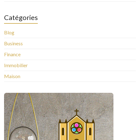
Catégories
Blog
Business
Finance
Immobilier
Maison